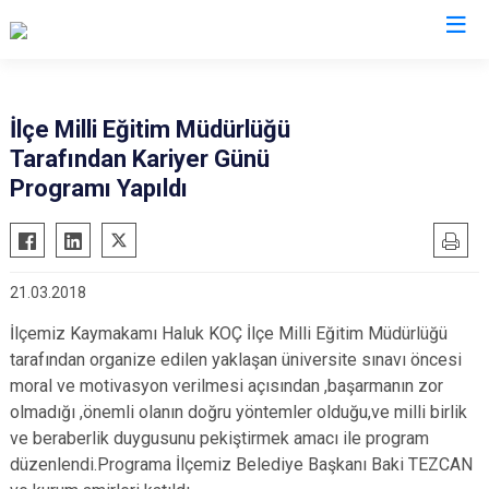
Kahramanmaraş
İlçe Milli Eğitim Müdürlüğü
Tarafından Kariyer Günü
Afşin
Nurhak
Programı Yapıldı
Andırın
Pazarcık
Çağlayancerit
Türkoğlu
Ekinözü
Dulkadiroğlu
21.03.2018
Elbistan
Onikişubat
İlçemiz Kaymakamı Haluk KOÇ İlçe Milli Eğitim Müdürlüğü
Göksun
tarafından organize edilen yaklaşan üniversite sınavı öncesi
moral ve motivasyon verilmesi açısından ,başarmanın zor
olmadığı ,önemli olanın doğru yöntemler olduğu,ve milli birlik
ve beraberlik duygusunu pekiştirmek amacı ile program
düzenlendi.Programa İlçemiz Belediye Başkanı Baki TEZCAN