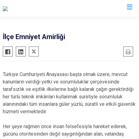
Kahramanmaraş
İlçe Emniyet Amirliği
Afşin
Nurhak
Andırın
Pazarcık
Çağlayancerit
Türkoğlu
Türkiye Cumhuriyeti Anayasası başta olmak üzere, mevcut
Ekinözü
Dulkadiroğlu
kanunların verdiği yetki ve sorumluluklar çerçevesinde
Elbistan
Onikişubat
tarafsızlık ve eşitlik ilkelerine bağlı kalarak çağın gerektirdiği
her türlü teknik imkânları kullanmak suretiyle sorumluluk
Göksun
alanınındaki tüm insanlara güler yüzlü, süratli ve etkili güvenlik
hizmeti vermektedir.
Her şeye rağmen önce insan felsefesiyle hareket ederek,
gücünü otoritesinden değil saygınlığından alan, vatandaş