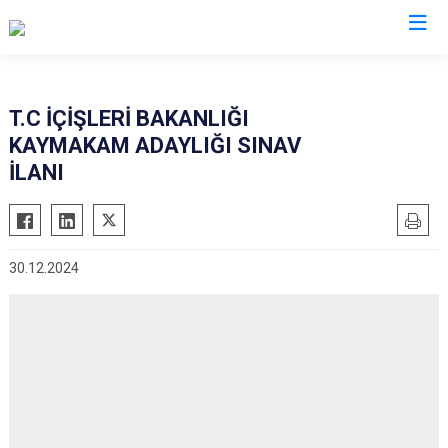
Kahramanmaraş
T.C İÇİŞLERİ BAKANLIĞI
KAYMAKAM ADAYLIĞI SINAV
Afşin
Nurhak
İLANI
Andırın
Pazarcık
Çağlayancerit
Türkoğlu
Ekinözü
Dulkadiroğlu
30.12.2024
Elbistan
Onikişubat
Göksun