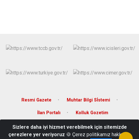
Resmi Gazete
Muhtar Bilgi Sİstemi
İlan Portalı
Kolluk Gozetim
Sizlere daha iyi hizmet verebilmek için sitemizde
Yeni Mahalle Hükümet Caddesi No:12/A Andırın/ Kahramanmaraş
çerezlere yer veriyoruz
🍪 Çerez politikamız hakkında
0 (344) 561 20 10