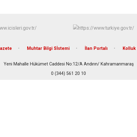
Elbistan
Göksun
azete
Muhtar Bilgi Sİstemi
İlan Portalı
Kolluk
Yeni Mahalle Hükümet Caddesi No:12/A Andırın/ Kahramanmaraş
0 (344) 561 20 10