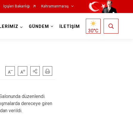
İçişleri Bakanlığı
Kahramanmaraş
LERİMİZ
GÜNDEM
İLETİŞİM
30
°C
Salonunda düzenlendi.
Nurhak
rışmalarda dereceye giren
Pazarcık
an verildi.
t
Türkoğlu
Dulkadiroğlu