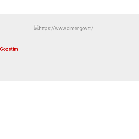
Onikişubat
 Gozetim