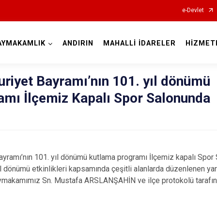
e-Devlet
AYMAKAMLIK
ANDIRIN
MAHALLİ İDARELER
HİZMET
Kahramanmaraş
riyet Bayramı’nın 101. yıl dönümü
amı İlçemiz Kapalı Spor Salonunda
mı’nın 101. yıl dönümü kutlama programı İlçemiz kapalı Spor 
Afşin
l dönümü etkinlikleri kapsamında çeşitli alanlarda düzenlenen ya
Andırın
aymakamımız Sn. Mustafa ARSLANŞAHİN ve ilçe protokolü tarafınd
Çağlayanceri
Ekinözü